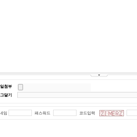
일첨부
그달기
네임
패스워드
코드입력