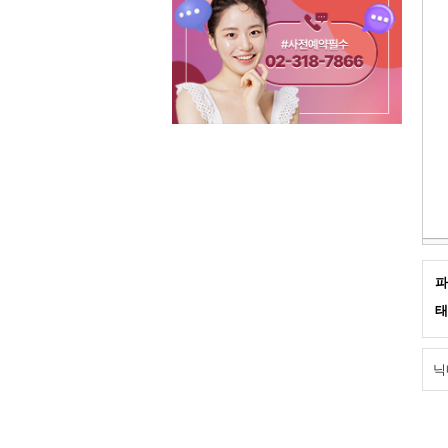
파
태
닉