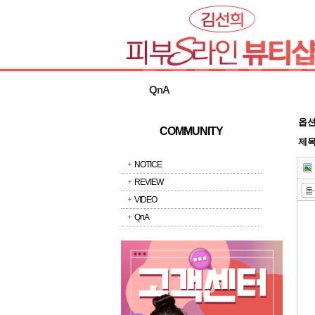
QnA
옵
COMMUNITY
제
NOTICE
툴바 더보기
REVIEW
용구
배경색
사전
실행취소
다시실행
돋
VIDEO
QnA