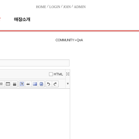
HOME
LOGIN
JOIN
ADMIN
Y
매장소개
COMMUNITY > QnA